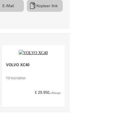
rsbordenherkenning
emd
E-Mail
Kopieer link
spiegels inklapbaar
rstelbare spiegels, verwarmd
. buitenspiegel verstelbaar en
it
baar
g
nfo
n stuur
VOLVO XC40
unctioneel stuur
T3 Inscription
etalen velgen 18 inch
€ 29.950,-
Marge
iersstoel hoogte verstelbaar