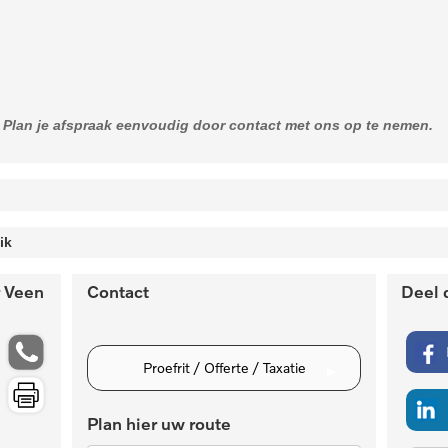
k. Plan je afspraak eenvoudig door contact met ons op te nemen.
Audio installatie
Koplichte
ik
Audiosysteem
LED-k
Bluetooth carkit
Motorinhoud
Vermogen
r Veen
Contact
Deel 
Leuninge
1477 cc
120 kW / 163
Dakreling
Midde
Acceleratietijd 80-120
Topsnelheid
Dakrails
Midde
0.00 sec
200 Km/u
Proefrit / Offerte / Taxatie
Max koppel
Compressieverh
Elektronische systemen
Onderstel
265.00 Nm
0.00:1
Plan hier uw route
ABS
Stuurb