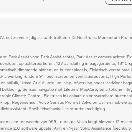
 net zo veelzijdig als u. Betreft een T3 Geartronic Momentum Pro met
re: Park Assist voor, Park Assist achter, Park Assist camera achter, Ex
ndersloten op achterportieren, 12V aansluiting in bagageruimte, 18" 5-s
omatisch dimmende binnen- en buitenspiegels, Elektrisch verstelbare 
ack afwerking rondom 9" Touchscreen en ventilatieroosters, High Perfo
 skiluik, Urban Grid Aluminium inleg, Afwerking onder laadvloer baga
iel bekleding, Sensus navigatie met Lifetime MapCare, Smartphone integ
ectronic Climate Control, Elektrisch inklapbare en verwarmbare buitensp
okknop, Regensensor, Volvo Sensus Pro met Volvo on Call en mobiele
otlichtassistent, Snelheidsafhankelijke stuurbekrachtiging
ijklaar maken ter waarde van 995,- euro, de Volvo krijgt hiervoor 12 ma
rvice 2.0 software update, APK en 1-jaar Volvo Assistance (pechhulp 