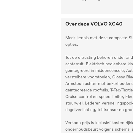
Over deze
VOLVO
XC40
Maak kennis met deze compacte SUV,
opties.
Tot de uitrusting behoren onder ande
achterruit, Elektrisch bedienbare ki
geïntegreerd in middenconsole, Aut
verstelbare voorstoelen, Glossy Bl
Armsteun achter met bekerhouders en
geïntegreerde roofrails, T-Tec/Text
Cruise control en speed limiter, El
stuurwiel, Lederen versnellingspo
dagrijverlichting, lichtsensor en gro
Verkoop prijs is inclusief kosten r
onderhoudsbeurt volgens schema, se