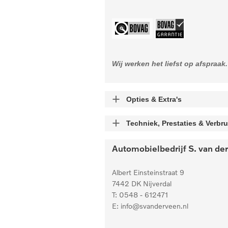
Wij werken het liefst op afspraa
Opties & Extra's
Uitgelichte opties
Techniek, Prestaties & Verbru
Extra's
Aantal cylinders
Automobielbedrijf S. van de
3
Apple Carplay/Android Auto
Grootlichtassistent
Acceleratietijd 0-100
Albert Einsteinstraat 9
9.60 sec
7442 DK
Nijverdal
Parkeer pakket
T:
0548 - 612471
Boring X Slag
E:
info@svanderveen.nl
Parkeer assistent
0.00 mm
Parkeersensor voor