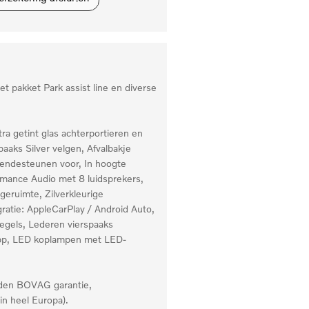
 pakket Park assist line en diverse
tra getint glas achterportieren en
paaks Silver velgen, Afvalbakje
lendesteunen voor, In hoogte
rmance Audio met 8 luidsprekers,
geruimte, Zilverkleurige
ratie: AppleCarPlay / Android Auto,
iegels, Lederen vierspaaks
 app, LED koplampen met LED-
anden BOVAG garantie,
in heel Europa).