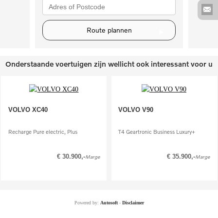
ASR Anti doorslip regeling
Verkee
Gewicht (leeg)
Aanhanger ger
Achteruit rij camera
1525 kg
1600 kg
Bandenspanningscontrole
Spiegels
Route plannen
Boordcomputer
2
Actieradius
Co
uitstoot
Buiten
Cruise control
0.00 Km
147 g/km
El. ve
EBD
Electr
ESP
Verbruik stadsrit
Verbruik buitenr
Onderstaande voertuigen zijn wellicht ook interessant voor u
inklap
Elektrische ramen achter
8.3 l / 100km
5.4 l / 100km
Regensensor
Stuurwiel
Energielabel
Wegenbelastin
Start en Stop systeem
€ 253 p/kw
i
Startonderbreking
Ledere
VOLVO XC40
VOLVO V90
Multif
Exterieur
Recharge Pure electric, Plus
T4 Geartronic Business Luxury+
Wielen
Elektrische achterklep
Park control achter
Lichtm
€ 30.900,-
€ 35.900,-
Marge
Marge
Interieuraankleding
Zittingen
Deelb. achterbank (ongelijke delen)
Passag
Schakelpook leer
Powered by:
Autosoft
-
Disclaimer