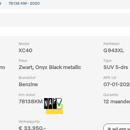
o
78138 KM - 2020
Model
Kenteken
XC40
G943XL
Kleur
Type
ro
Zwart, Onyx Black metallic
SUV 5-drs
Brandstof
APK tot
Benzine
07-01-202
Km stand
Garantie
78138
KM
12 maande
Verkoopprijs
€ 33.950,-
Ik wil een 