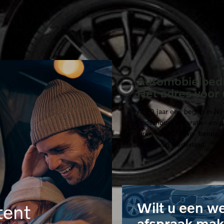
Automobielbedri
Het adres voor 
Al 90 jaar een begrip in N
onderhoud, reparatie- en 
jaren door Volvo benoemd
dealer van Nederland.
Wilt u een w
tent
afspraak ma