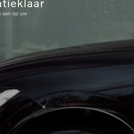
tieklaar
n aan op uw