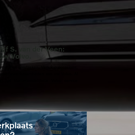
jf S. van der Veen:
uw Volvo.
ijverdal en omstreken. Verkoop occasions,
garantiewerkzaamheden aan uw Volvo. Al
 tot klantvriendelijkste Volvo service
erkplaats
ken?